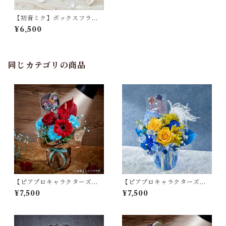
【初音ミク】ボックスフラワ
ーアレンジメント
¥6,500
同じカテゴリの商品
【ピアプロキャラクターズ】
【ピアプロキャラクターズ】
スタンディングブーケ／「ジ
スタンディングブーケ／「Fly
¥7,500
¥7,500
ターバグ」
way」